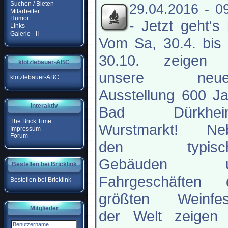
Suchen / Bieten
29.04.2016 - 0
Mitarbeiter
Humor
-
Jetzt geht's 
Links
Galerie - II
Vom Sa, 30.4. bis
30.10. zeigen 
klötzlebauer-ABC
unsere neue
klötzlebauer-ABC
Ausstellung 600 J
Interaktiv
Bad Dürkhei
The Brick Time
Wurstmarkt! Ne
Impressum
Forum
den typisch
Gebäuden u
Bestellen bei Bricklink
Fahrgeschäften 
Bestellen bei Bricklink
größten Weinfes
Mitglieder
der Welt zeigen 