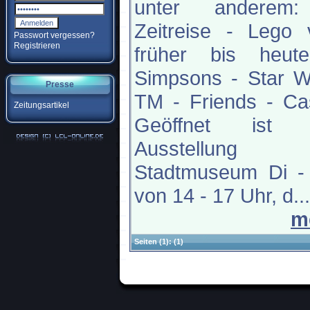
unter anderem
Zeitreise - Lego 
Passwort vergessen?
Registrieren
früher bis heut
Simpsons - Star W
Presse
TM - Friends - Ca
Zeitungsartikel
Geöffnet ist 
Ausstellung
Stadtmuseum Di -
von 14 - 17 Uhr, d...
m
Seiten
(1):
(1)