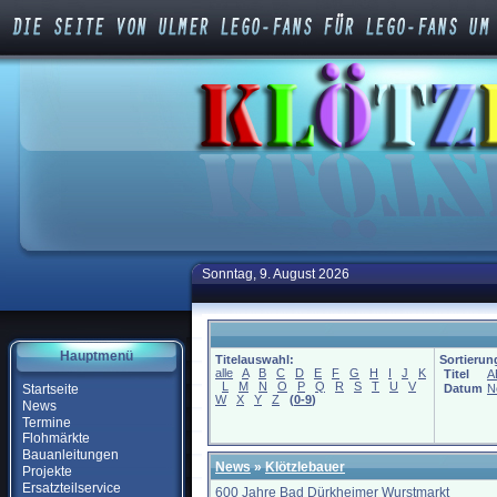
Sonntag, 9. August 2026
Hauptmenü
Titelauswahl:
Sortierun
alle
A
B
C
D
E
F
G
H
I
J
K
Titel
A
L
M
N
O
P
Q
R
S
T
U
V
Startseite
Datum
N
W
X
Y
Z
(
0-9
)
News
Termine
Flohmärkte
Bauanleitungen
News
»
Klötzlebauer
Projekte
Ersatzteilservice
600 Jahre Bad Dürkheimer Wurstmarkt