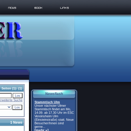
Seiten
(1):
(1)
Newsflash
rweiterte Suche
Stammtisch Ulm
Unser nächster Ulmer
Stammtisch findet am Mo,
14.09. ab 17.30 Uhr im ESC
Vereinsheim Ulm
(Einsteinstraße) statt. Neue
1 News
Besucher/Innen sind
gerne...
[mehr »]