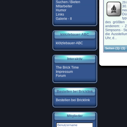
Suchen / Bieten
29.
Mitarbeiter
30
ne
Humor
Dü
Links
ty
Galerie - II
des größten 
anderem: - Z
Simpsons - Sta
die Ausstell
klötzlebauer-ABC
Uhr, d...
klötzlebauer-ABC
Seiten
(1):
(1)
Interaktiv
The Brick Time
Impressum
Forum
Bestellen bei Bricklink
Bestellen bei Bricklink
Mitglieder