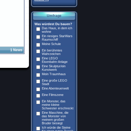
Umfrage
Was würdest Du bauen?
Das Haus, in dem ich
wohne
Ein riesiges StarWars
Raumschiff
Meine Schule
1 News
Ein berühmtes
Wahrzeichen
Eine LEGO
Eisenbahn-Anlage
Eine Skulptur/ein
Kunstwerk
Mein Traumhaus
Eine große LEGO
Stadt
Eine Abenteuerwelt
Eine Filmszene
Ein Monster, das
meine kleine
Schwester erschreckt
Eine Maschine, die
das Monster von
meinem großen
Bruder besiegt
Ich würde die Steine