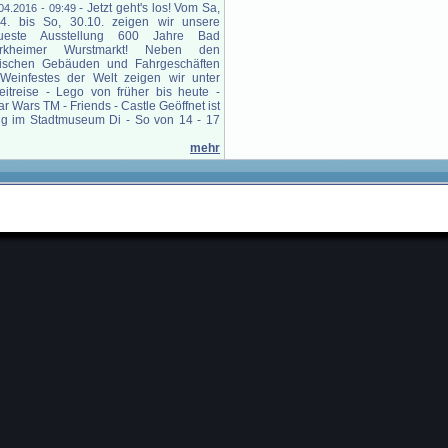
-
Jetzt geht's los! Vom Sa,
04.2016 - 09:49
.4. bis So, 30.10. zeigen wir unsere
ueste Ausstellung 600 Jahre Bad
rkheimer Wurstmarkt! Neben den
pischen Gebäuden und Fahrgeschäften
Weinfestes der Welt zeigen wir unter
eitreise - Lego von früher bis heute -
r Wars TM - Friends - Castle Geöffnet ist
ung im Stadtmuseum Di - So von 14 - 17
mehr