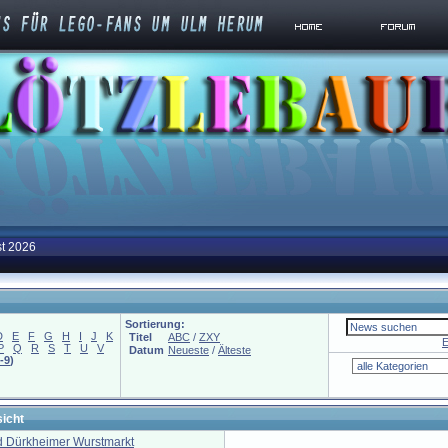
st 2026
Sortierung:
D
E
F
G
H
I
J
K
Titel
ABC
/
ZXY
E
P
Q
R
S
T
U
V
Datum
Neueste
/
Älteste
-9
)
icht
d Dürkheimer Wurstmarkt