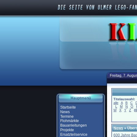
Freitag, 7. Augu
Hauptmenü
Titelauswahl:
alle
A
B
C
L
M
N
O
Startseite
W
X
Y
Z
(
0
News
Termine
Flohmärkte
Bauanleitungen
News
» Übers
Projekte
Ersatzteilservice
600 Jahre Ba