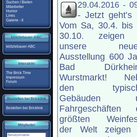
Suchen / Bieten
29.04.2016 - 0
Mitarbeiter
Humor
-
Jetzt geht's 
Links
Galerie - II
Vom Sa, 30.4. bis
30.10. zeigen 
klötzlebauer-ABC
unsere neue
klötzlebauer-ABC
Ausstellung 600 J
Interaktiv
Bad Dürkhei
The Brick Time
Wurstmarkt! Ne
Impressum
Forum
den typisch
Gebäuden u
Bestellen bei Bricklink
Fahrgeschäften 
Bestellen bei Bricklink
größten Weinfes
Mitglieder
der Welt zeigen 