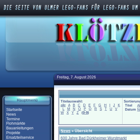
Freitag, 7. August 2026
Hauptmenü
Titelauswahl:
Sortierun
alle
A
B
C
D
E
F
G
H
I
J
K
Titel
A
L
M
N
O
P
Q
R
S
T
U
V
Startseite
Datum
N
W
X
Y
Z
(
0-9
)
News
Termine
Flohmärkte
Bauanleitungen
News
» Übersicht
Projekte
Ersatzteilservice
600 Jahre Bad Dürkheimer Wurstmarkt