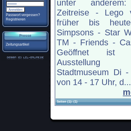
unter anderem
Zeitreise - Lego 
Passwort vergessen?
Registrieren
früher bis heut
Simpsons - Star W
Presse
TM - Friends - Ca
Zeitungsartikel
Geöffnet ist 
Ausstellung
Stadtmuseum Di -
von 14 - 17 Uhr, d...
m
Seiten
(1):
(1)